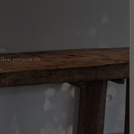
es.
lles, patines du
e.