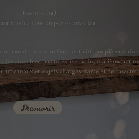
| Essonne (91)
 sur rendez-vous ou portes ouvertes
re artisanal rencontre l’authenticité des pièces chiné
ire : meubles restaurés avec soin, matières nature
et artisanaux et objets chargés d’âme et de caractèr
Découvrir