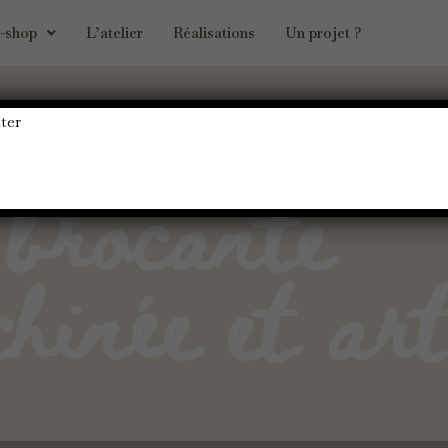
-shop
L’atelier
Réalisations
Un projet ?
ter
 brocante
chinée et art