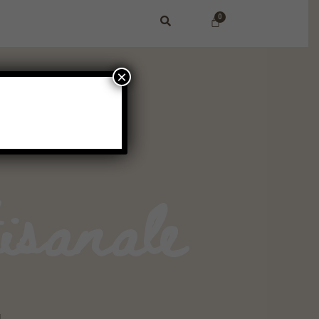
×
isanale