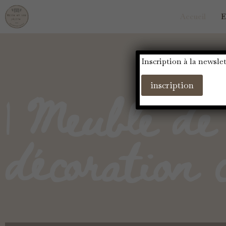
Accueil
E
Inscription à la newslet
| Meuble de
inscription
décoration 