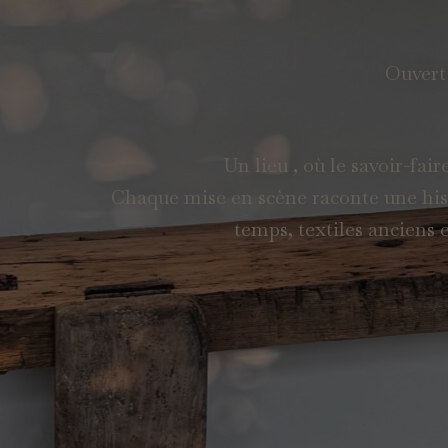
Ouvert
Un lieu , où le savoir-fai
Chaque mise en scène raconte une histo
temps, textiles anciens 