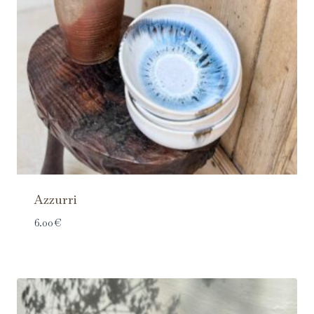
Azzurri
6.00
€