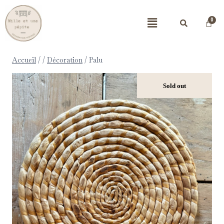
Accueil
/
/
Décoration
/
Palu
Sold out