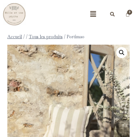
Accueil
/
/
Tous les produits
/
Portimao