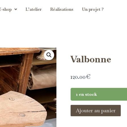
E-shop
L’atelier
Réalisations
Un projet ?
Valbonne
120.00
€
1 en stock
Ajouter au panier