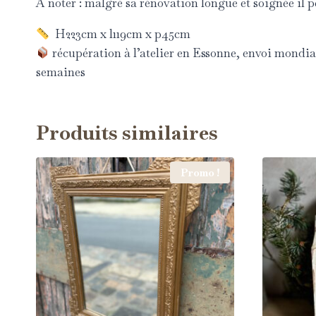
À noter : malgré sa rénovation longue et soignée il p
H223cm x l119cm x p45cm
récupération à l’atelier en Essonne, envoi mondial
semaines
Produits similaires
Promo !