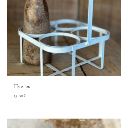
Hyeres
15.00
€