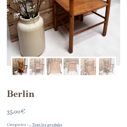
Berlin
35.00
€
Catégories :
-
,
Tous les produits