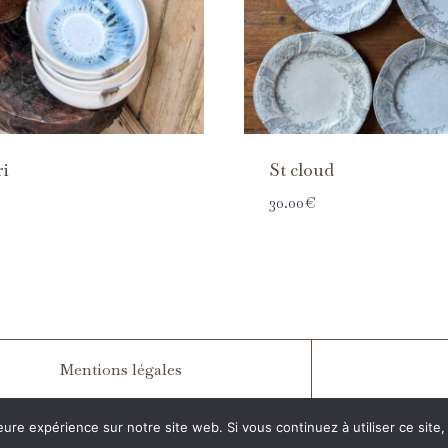
ri
St cloud
30.00
€
Mentions légales
eure expérience sur notre site web. Si vous continuez à utiliser ce sit
CGV