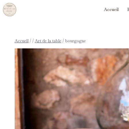
Accueil
Accueil
/
/
Art de la table
/
bourgogne