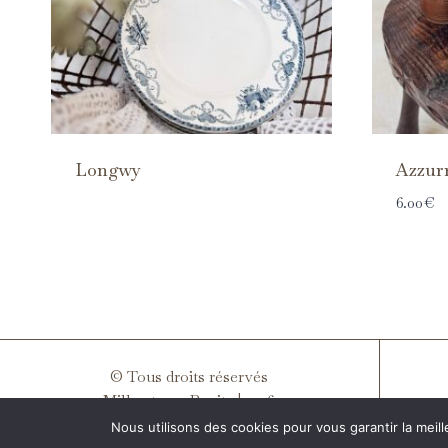
Longwy
Azzur
6.00
€
© Tous droits réservés
Mille et une Pepite | 2026
Nous utilisons des cookies pour vous garantir la meill