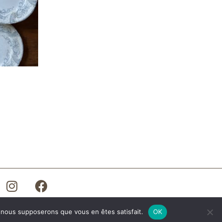
e, nous supposerons que vous en êtes satisfait.
OK