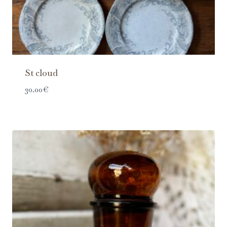
St cloud
30.00
€