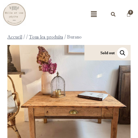
Accueil
/
/
Tous les produits
/
Burano
Sold out