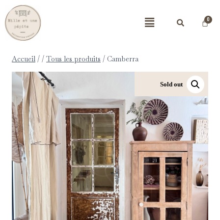
Accueil
/
/
Tous les produits
/
Camberra
Sold out