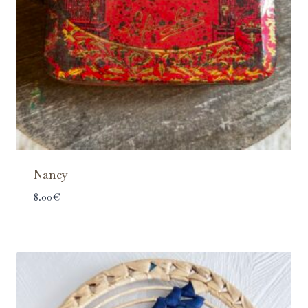
Nancy
8.00
€