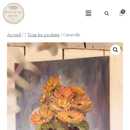
Accueil
/
/
Tous les produits
/
Caravelle