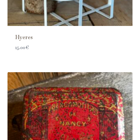
Hyeres
15.00
€