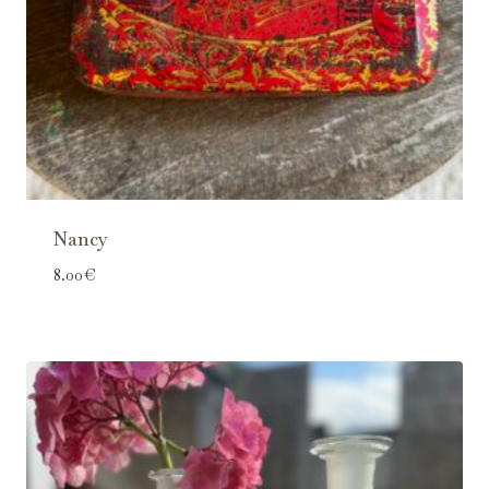
Nancy
8.00
€