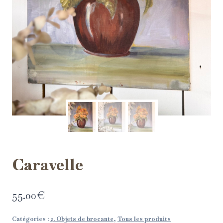
Caravelle
55.00
€
Catégories :
2. Objets de brocante
,
Tous les produits