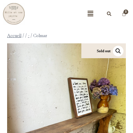
Accueil
/
/
-
/
Colmar
Sold out