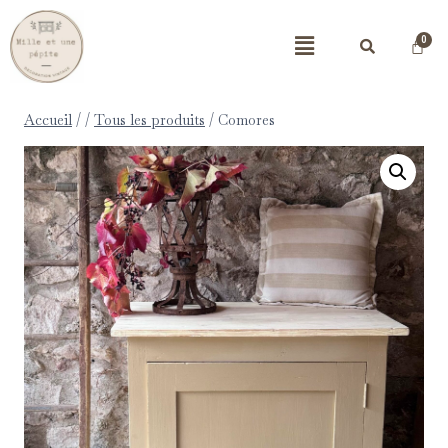
Accueil
/
/
Tous les produits
/
Comores