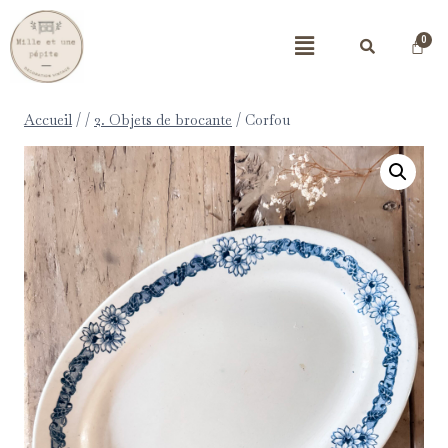
Accueil
/
/
2. Objets de brocante
/
Corfou