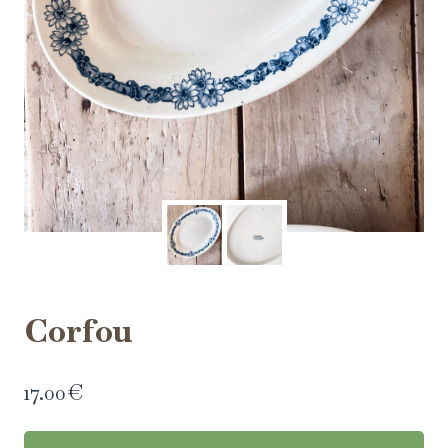
Corfou
17.00
€