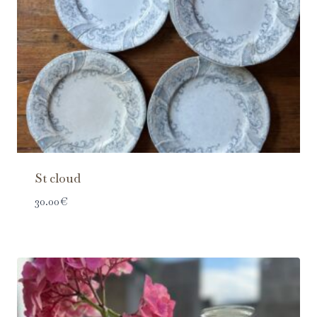
St cloud
30.00
€