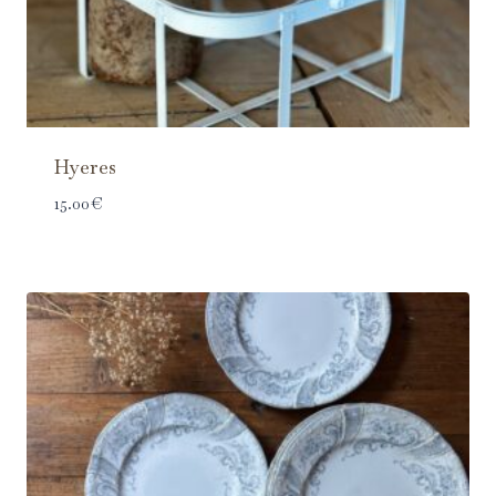
Hyeres
15.00
€