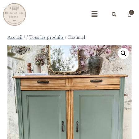
Accueil
/
/
Tous les produits
/
Cozumel