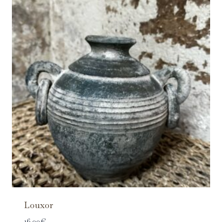
Louxor
16.00
€