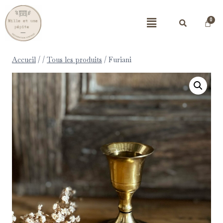
Accueil
/
/
Tous les produits
/
Furiani