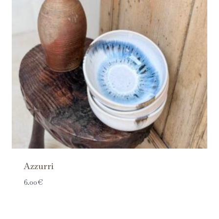
Azzurri
6.00
€