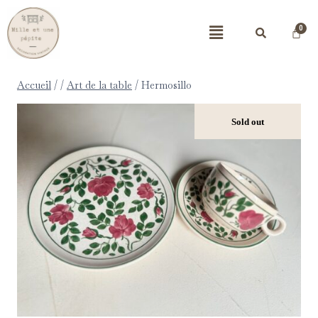
Accueil
/
/
Art de la table
/
Hermosillo
Sold out