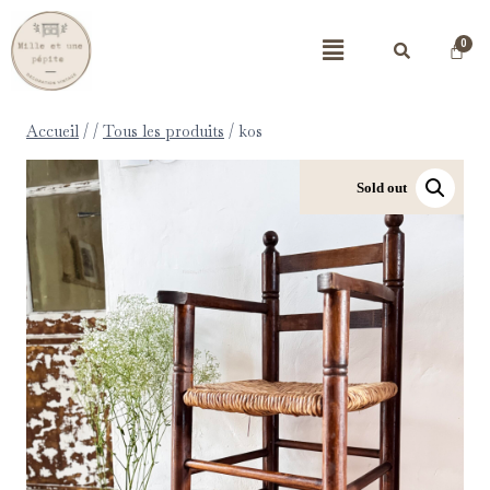
Accueil
/
/
Tous les produits
/
kos
Sold out