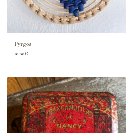
Pyrgos
10.00
€