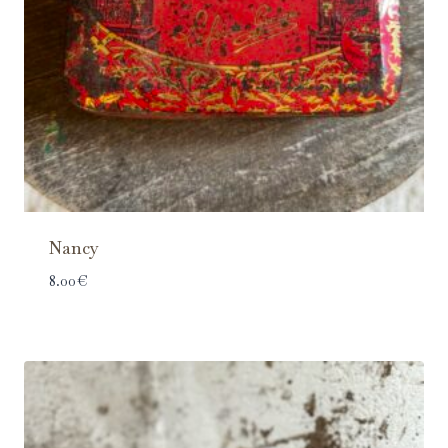
Nancy
8.00
€