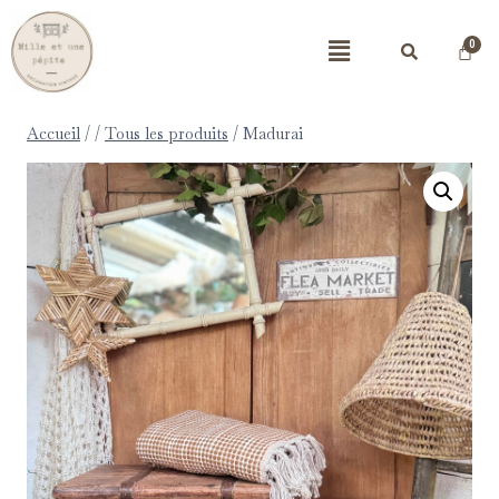
Accueil
/
/
Tous les produits
/
Madurai