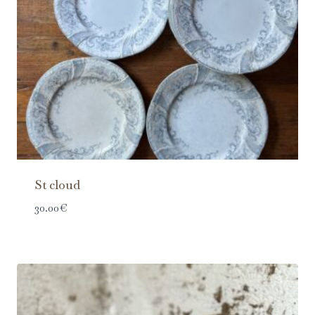
St cloud
30.00
€