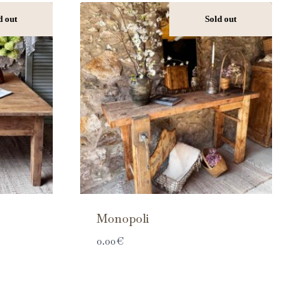
d out
Sold out
Monopoli
0.00
€