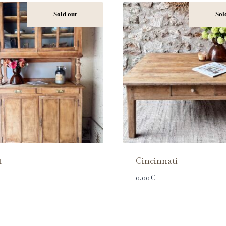
Sold out
Sol
t
Cincinnati
0.00
€