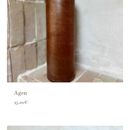
Agen
25.00
€