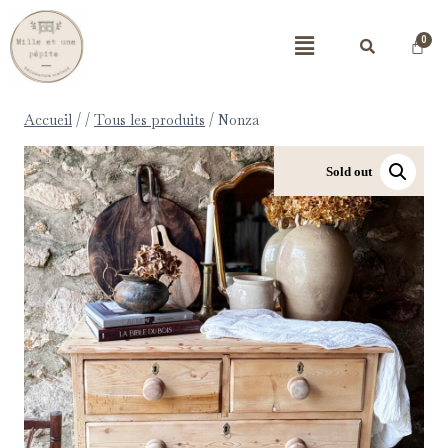
Accueil
/
/
Tous les produits
/
Nonza
Sold out