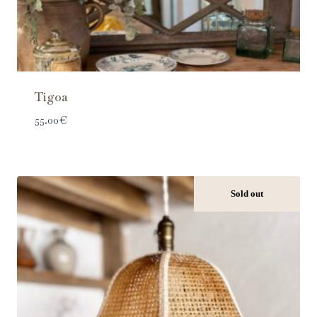
Tigoa
55.00
€
Sold out