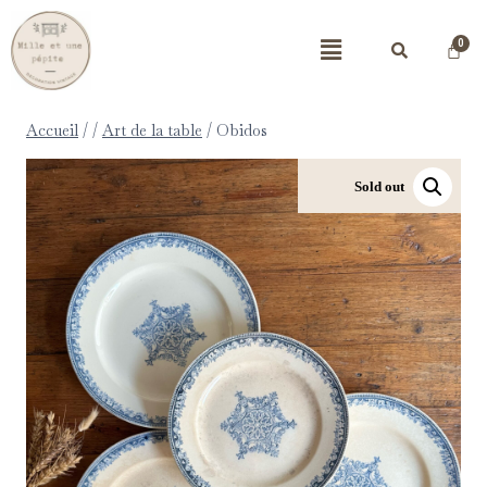
Accueil
/
/
Art de la table
/
Obidos
Sold out