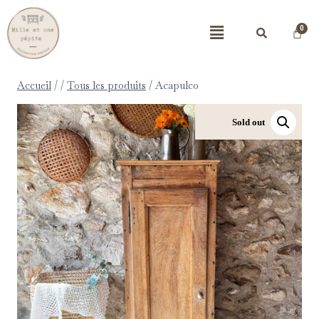
Accueil
/
/
Tous les produits
/
Acapulco
Sold out