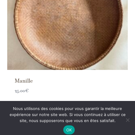
Manille
25.00
€
Nous utilisons des cookies pour vous garantir la meilleure
expérience sur notre site web. Si vous continuez à utiliser ce
site, nous supposerons que vous en êtes satisfait.
Mentions légales
© Tous droits réservés
Mille et une Pepite | 2026
OK
CGV