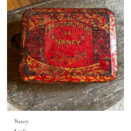
Nancy
8.00
€