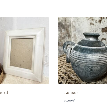
bord
Louxor
16.00
€