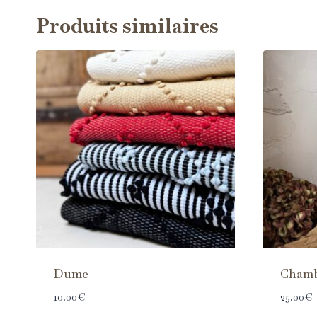
Produits similaires
Dume
Cham
10.00
€
25.00
€