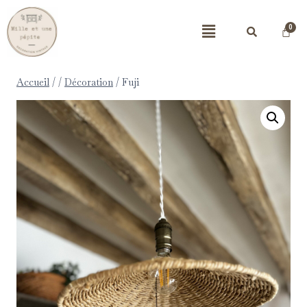
Accueil
/
/
Décoration
/
Fuji