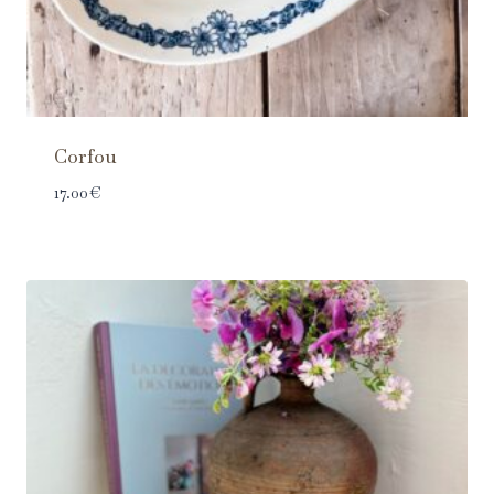
Corfou
17.00
€