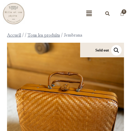
Accueil
/
/
Tous les produits
/
Jembrana
Sold out