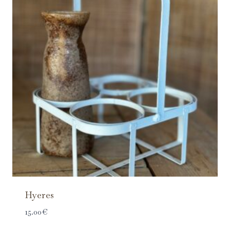
Hyeres
15.00
€