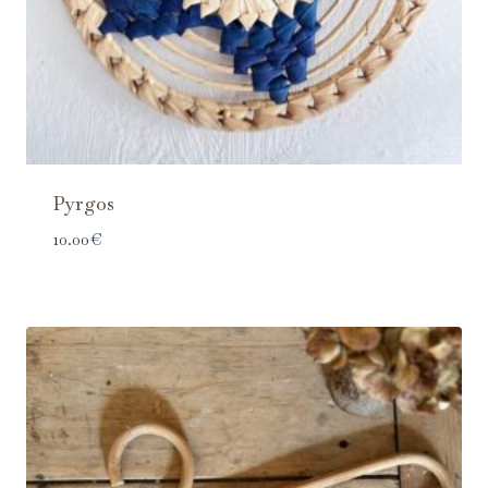
Pyrgos
10.00
€