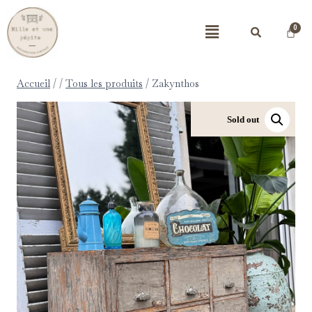
Accueil
/
/
Tous les produits
/
Zakynthos
Sold out