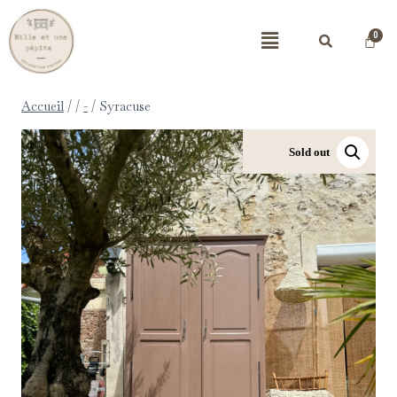
Accueil
/
/
-
/
Syracuse
Sold out